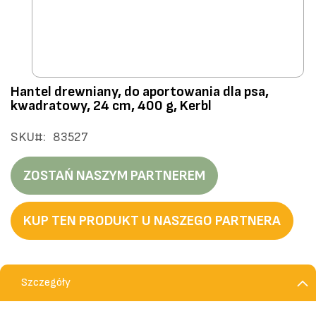
Przejdź
Hantel drewniany, do aportowania dla psa,
na
kwadratowy, 24 cm, 400 g, Kerbl
początek
galerii
SKU
83527
ZOSTAŃ NASZYM PARTNEREM
KUP TEN PRODUKT U NASZEGO PARTNERA
Szczegóły