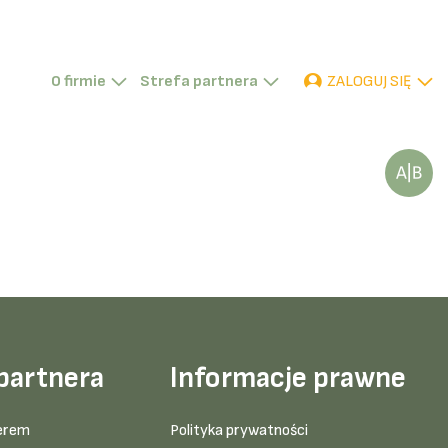
ZALOGUJ SIĘ
O firmie
Strefa partnera
P
D
TR
partnera
Informacje prawne
erem
Polityka prywatności