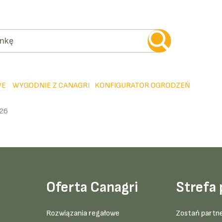
WE
WYGODNIE Z CANAGRI
KONFIGURATOR OGRODZEŃ
26
Oferta Canagri
Strefa 
Rozwiązania regałowe
Zostań partn