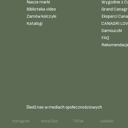
Nasze marki
Wygodnie z C
Biblioteka video
Grand Canagr
Zamów kolczyki
Eksperci Cana
Katalogi
CANAGRI LO
Samouczki
FAQ
Rekomendacj
Śledź nas w mediach społecznościowych
k
Instagram
Insta EQUI
TikTok
LinkedIn