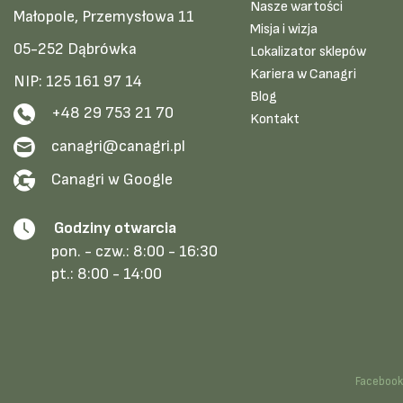
Nasze wartości
Małopole, Przemysłowa 11
Misja i wizja
05-252 Dąbrówka
Lokalizator sklepów
Kariera w Canagri
NIP: 125 161 97 14
Blog
+48 29 753 21 70
Kontakt
canagri@canagri.pl
Canagri w Google
Godziny otwarcia
pon. - czw.:
8:00 - 16:30
pt.:
8:00 - 14:00
Faceboo