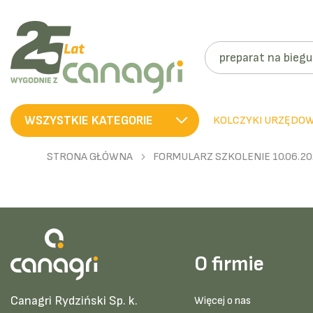
SZUKAJ
WSZYSTKIE KATEGORIE
KOLCZYKI URZĘDO
STRONA GŁÓWNA
FORMULARZ SZKOLENIE 10.06.20
O firmie
Canagri Rydziński Sp. k.
Więcej o nas