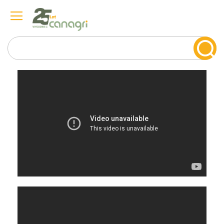
Szukaj
Przejdź
do
treści