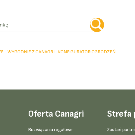
WE
WYGODNIE Z CANAGRI
KONFIGURATOR OGRODZEŃ
Oferta Canagri
Strefa 
Rozwiązania regałowe
Zostań partn