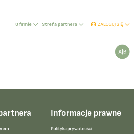
ZALOGUJ SIĘ
O firmie
Strefa partnera
P
D
TR
partnera
Informacje prawne
erem
Polityka prywatności