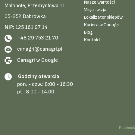
Nasze wartości
Małopole, Przemysłowa 11
Misja i wizja
05-252 Dąbrówka
Lokalizator sklepów
Kariera w Canagri
NIP: 125 161 97 14
Blog
+48 29 753 21 70
Kontakt
canagri@canagri.pl
Canagri w Google
Godziny otwarcia
pon. - czw.:
8:00 - 16:30
pt.:
8:00 - 14:00
Faceboo