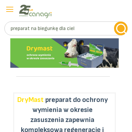
Szukaj
Przejdź
do
treści
DryMast
preparat do ochrony
wymienia w okresie
zasuszenia zapewnia
kompleksową regenerację i