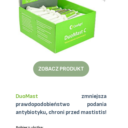
ZOBACZ PRODUKT
DuoMast
zmniejsza
prawdopodobieństwo podania
antybiotyku, chroni przed mastistis!
Pobierz ulotkę: