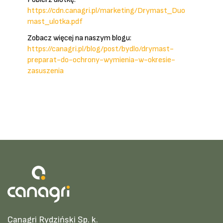
https://cdn.canagri.pl/marketing/Drymast_Duo
mast_ulotka.pdf
Zobacz więcej na naszym blogu:
https://canagri.pl/blog/post/bydlo/drymast-
preparat-do-ochrony-wymienia-w-okresie-
zasuszenia
Canagri Rydziński Sp. k.