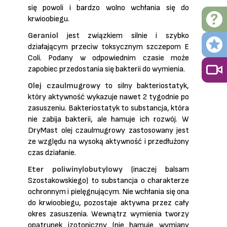
się powoli i bardzo wolno wchłania się do
krwioobiegu.
Geraniol
jest związkiem silnie i szybko
działającym przeciw toksycznym szczepom E
Coli. Podany w odpowiednim czasie może
zapobiec przedostania się bakterii do wymienia.
Olej czaulmugrowy
to silny bakteriostatyk,
który aktywność wykazuje nawet 2 tygodnie po
zasuszeniu. Bakteriostatyk to substancja, która
nie zabija bakterii, ale hamuje ich rozwój. W
DryMast olej czaulmugrowy zastosowany jest
ze względu na wysoką aktywność i
przedłużony
czas działanie.
Eter poliwinylobutylowy
(inaczej balsam
Szostakowskiego) to substancja o charakterze
ochronnym i pielęgnującym. Nie wchłania się ona
do krwioobiegu, pozostaje aktywna przez
cały
okres zasuszenia. Wewnątrz wymienia tworzy
opatrunek izotoniczny (nie hamuje
wymiany