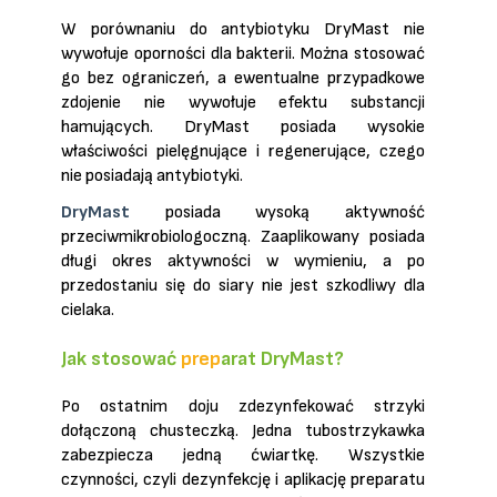
W porównaniu do antybiotyku DryMast nie
wywołuje oporności dla bakterii.
Można stosować
go bez ograniczeń, a ewentualne przypadkowe
zdojenie nie wywołuje
efektu substancji
hamujących. DryMast posiada wysokie
właściwości pielęgnujące
i regenerujące, czego
nie posiadają antybiotyki.
DryMast
posiada wysoką aktywność
przeciwmikrobiologoczną. Zaaplikowany posiada
długi okres aktywności w wymieniu, a po
przedostaniu się do siary nie jest szkodliwy dla
cielaka.
Jak stosować
prep
arat DryMast
?
Po ostatnim doju zdezynfekować strzyki
dołączoną chusteczką. Jedna tubostrzykawka
zabezpiecza jedną ćwiartkę. Wszystkie
czynności, czyli dezynfekcję i aplikację preparatu