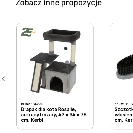
Zobacz inne propozycje
nr kat.: 86230
nr kat.: 80
Drapak dla kota Rosalie,
Szczotk
antracyt/szary, 42 x 34 x 76
włosie
cm, Kerbl
cm, Ker