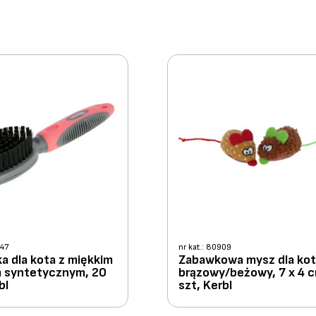
847
nr kat.: 80909
a dla kota z miękkim
Zabawkowa mysz dla kot
m syntetycznym, 20
brązowy/beżowy, 7 x 4 c
bl
szt, Kerbl