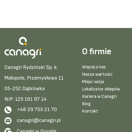
O firmie
Canagri Rydziński Sp. k.
Więcej o nas
Nasze wartości
Małopole, Przemysłowa 11
Misja i wizja
05-252 Dąbrówka
Lokalizator sklepów
Kariera w Canagri
NIP: 125 161 97 14
Blog
+48 29 753 21 70
Kontakt
canagri@canagri.pl
Canagri w Google