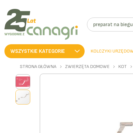
SZUKAJ
WSZYSTKIE KATEGORIE
KOLCZYKI URZĘDO
STRONA GŁÓWNA
ZWIERZĘTA DOMOWE
KOT
Przejdź
na
koniec
galerii