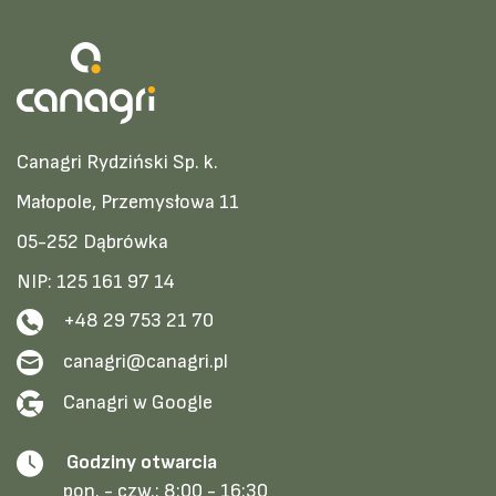
Canagri Rydziński Sp. k.
Małopole, Przemysłowa 11
05-252 Dąbrówka
NIP: 125 161 97 14
+48 29 753 21 70
canagri@canagri.pl
Canagri w Google
Godziny otwarcia
pon. - czw.:
8:00 - 16:30