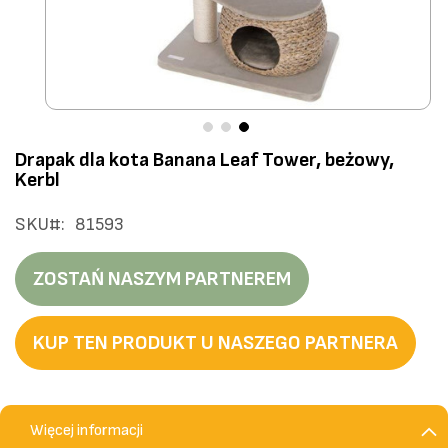
Przejdź
Drapak dla kota Banana Leaf Tower, beżowy,
na
Kerbl
początek
galerii
SKU
81593
ZOSTAŃ NASZYM PARTNEREM
KUP TEN PRODUKT U NASZEGO PARTNERA
Więcej informacji