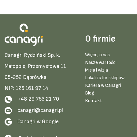
O firmie
Canagri Rydziński Sp. k.
Więcej o nas
Nasze wartości
Małopole, Przemysłowa 11
Misja i wizja
05-252 Dąbrówka
Lokalizator sklepów
Kariera w Canagri
NIP: 125 161 97 14
Blog
+48 29 753 21 70
Kontakt
canagri@canagri.pl
Canagri w Google